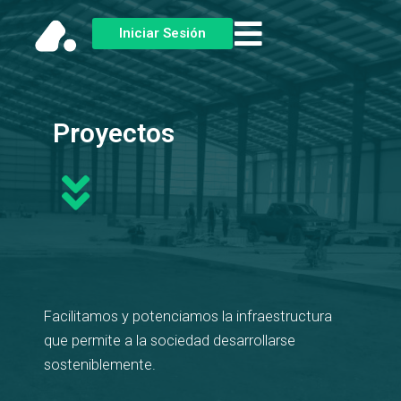
Skip
Iniciar Sesión
to
content
Proyectos
Facilitamos y potenciamos la infraestructura
que permite a la sociedad desarrollarse
sosteniblemente.