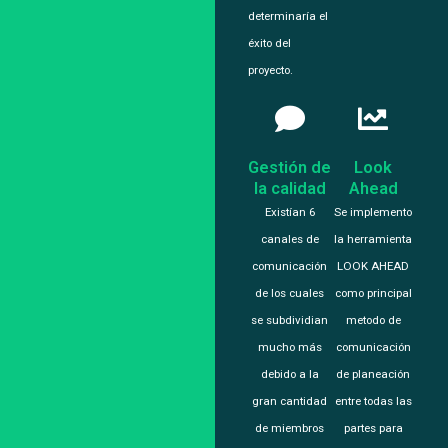
determinaría el
éxito del
proyecto.
Gestión de
Look
la calidad
Ahead
Existían 6
Se implemento
canales de
la herramienta
comunicación
LOOK AHEAD
de los cuales
como principal
se subdividian
metodo de
mucho más
comunicación
debido a la
de planeación
gran cantidad
entre todas las
de miembros
partes para