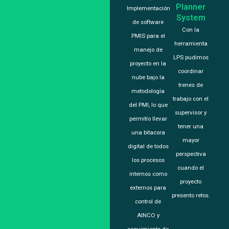
Planner
Implementación
System
de software
Con la
PMIS para el
herramienta
manejo de
LPS pudimos
proyecto en la
coordinar
nube bajo la
trenes de
metodología
trabajo con el
del PMI, lo que
supervisor y
permitío llevar
tener una
una bitacora
mayor
digital de todos
perspectiva
los procesos
cuando el
internos como
proyecto
externos para
presento retos.
control de
AINCO y