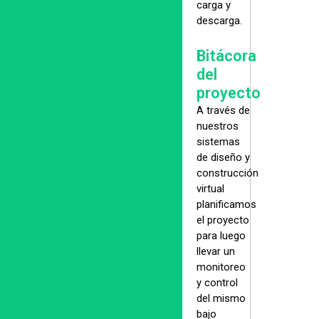
carga y
descarga.
Bitácora
del
proyecto
A través de
nuestros
sistemas
de diseño y
construcción
virtual
planificamos
el proyecto
para luego
llevar un
monitoreo
y control
del mismo
bajo