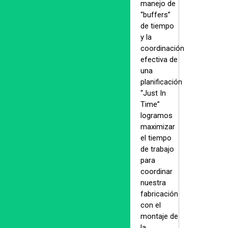
manejo de
“buffers”
de tiempo
y la
coordinación
efectiva de
una
planificación
“Just In
Time”
logramos
maximizar
el tiempo
de trabajo
para
coordinar
nuestra
fabricación
con el
montaje de
la