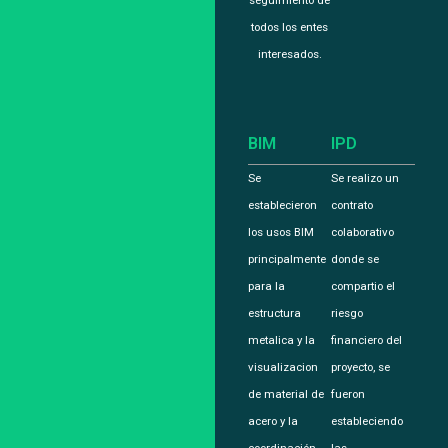
seguimiento de
todos los entes
interesados.
BIM
IPD
Se
Se realizo un
establecieron
contrato
los usos BIM
colaborativo
principalmente
donde se
para la
compartio el
estructura
riesgo
metalica y la
financiero del
visualizacion
proyecto, se
de material de
fueron
acero y la
estableciendo