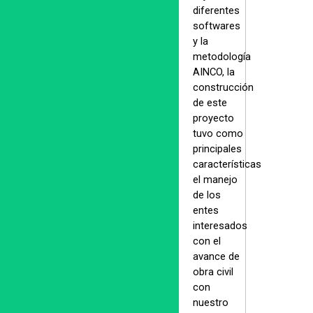
diferentes
softwares
y la
metodología
AINCO, la
construcción
de este
proyecto
tuvo como
principales
características
el manejo
de los
entes
interesados
con el
avance de
obra civil
con
nuestro