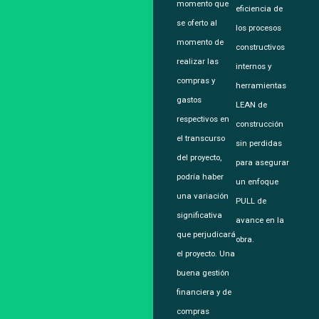
momento que
eficiencia de
se oferto al
los procesos
momento de
constructivos
realizar las
internos y
compras y
herramientas
gastos
LEAN de
respectivos en
construcción
el transcurso
sin perdidas
del proyecto,
para asegurar
podría haber
un enfoque
una variación
PULL de
significativa
avance en la
que perjudicará
obra.
el proyecto. Una
buena gestión
financiera y de
compras