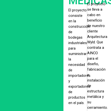
MEDICA
El proyecto
se lleva a
El proyecto
cabo en
consiste
beneficio
en la
de nuestro
construcción
cliente
de
Arquitectura
bodegas
Wyld. Que
industriales
contrata a
para
AINCO
suministrar
para el
la
diseño,
necesidad
fabricación
de
e
importadores
instalación
y
de
exportadores
estructura
de
metálica y
productos
su
en el país.
cerramiento.