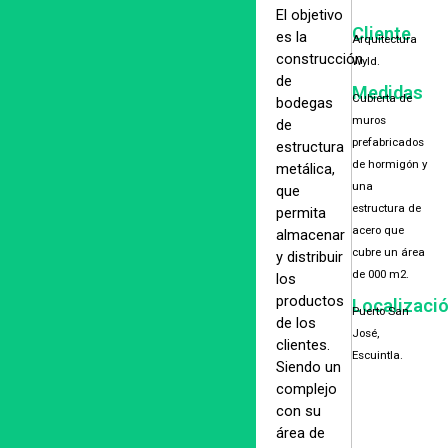
El objetivo
Cliente
es la
Arquitectura
construcción
Wyld.
de
Medidas
Cubierta de
bodegas
muros
de
prefabricados
estructura
de hormigón y
metálica,
una
que
estructura de
permita
acero que
almacenar
cubre un área
y distribuir
de 000 m2.
los
productos
Localizaci
Puerto San
de los
José,
clientes.
Escuintla.
Siendo un
complejo
con su
área de