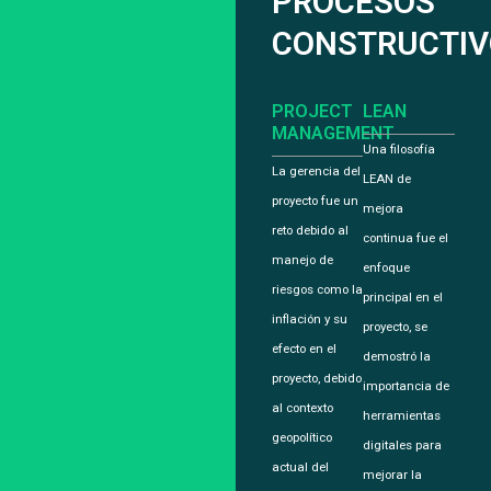
PROCESOS
CONSTRUCTIV
PROJECT
LEAN
MANAGEMENT
Una filosofía
La gerencia del
LEAN de
proyecto fue un
mejora
reto debido al
continua fue el
manejo de
enfoque
riesgos como la
principal en el
inflación y su
proyecto, se
efecto en el
demostró la
proyecto, debido
importancia de
al contexto
herramientas
geopolítico
digitales para
actual del
mejorar la