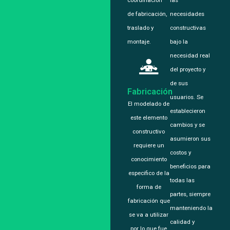
coordinación
las
de fabricación,
necesidades
traslado y
constructivas
montaje.
bajo la
necesidad real
del proyecto y
de sus
Fabricación
usuarios. Se
El modelado de
establecieron
este elemento
cambios y se
constructivo
asumieron sus
requiere un
costos y
conocimiento
beneficios para
especifico de la
todas las
forma de
partes, siempre
fabricación que
manteniendo la
se va a utilizar
calidad y
por lo que fue