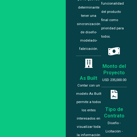
funcionalidad
determinante
del producto
tener una
final como
sincronización
prioridad para
de diseño-
todos.
modelado-
fabricación.
Monto del
Proyecto
As Built
USD 235,000.00
Contar con un
modelo As Built
permite a todos
Tipo de
los entes
Contrato
interesados en
Diseño -
visualizar toda
Licitación -
la información